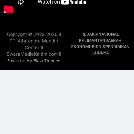
Copryght © 2022-2026 II
REDAKSI
NASIONAL
PT. Alfarendra Mandiri
KALIMANTAN
DAERAH
EKONOMI-BISNIS
PENDIDIKAN
Center II
LAINNYA
SwaraMediaKaltim.com II
Powered By
.
BlazeThemes