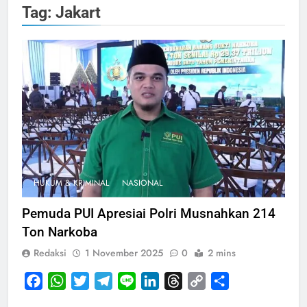
Tag:
Jakart
HUKUM & KRIMINAL
NASIONAL
Pemuda PUI Apresiai Polri Musnahkan 214
Ton Narkoba
Redaksi
1 November 2025
0
2 mins
Facebook
WhatsApp
Twitter
Telegram
Line
LinkedIn
Threads
Copy
Share
Link