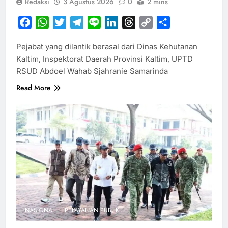
Redaksi
3 Agustus 2026
0
2 mins
Facebook
WhatsApp
Twitter
Telegram
Line
LinkedIn
Threads
Copy
Share
Link
Pejabat yang dilantik berasal dari Dinas Kehutanan
Kaltim, Inspektorat Daerah Provinsi Kaltim, UPTD
RSUD Abdoel Wahab Sjahranie Samarinda
Read More
NASIONAL
PELAYANAN PUBLIK