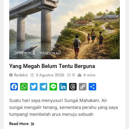
OPINI PUBLIK
PENDIDIKAN
Yang Megah Belum Tentu Berguna
Redaksi
3 Agustus 2026
0
4 mins
Facebook
WhatsApp
Twitter
Telegram
Line
LinkedIn
Threads
Copy
Share
Link
Suatu hari saya menyusuri Sungai Mahakam. Air
sungai mengalir tenang, sementara perahu yang saya
tumpangi membelah arus menuju sebuah
Read More