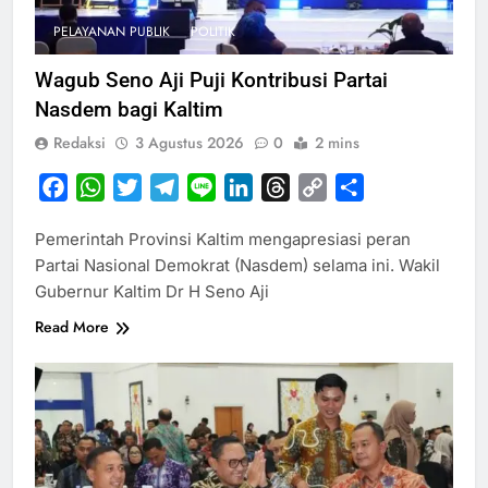
PELAYANAN PUBLIK
POLITIK
Wagub Seno Aji Puji Kontribusi Partai
Nasdem bagi Kaltim
Redaksi
3 Agustus 2026
0
2 mins
Facebook
WhatsApp
Twitter
Telegram
Line
LinkedIn
Threads
Copy
Share
Link
Pemerintah Provinsi Kaltim mengapresiasi peran
Partai Nasional Demokrat (Nasdem) selama ini. Wakil
Gubernur Kaltim Dr H Seno Aji
Read More