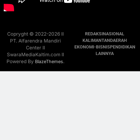
Copryght © 2022-2026 II
REDAKSI
NASIONAL
PT. Alfarendra Mandiri
KALIMANTAN
DAERAH
EKONOMI-BISNIS
PENDIDIKAN
Center II
LAINNYA
SwaraMediaKaltim.com II
Powered By
.
BlazeThemes