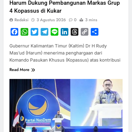
Harum Dukung Pembangunan Markas Grup
4 Kopassus di Kukar
Redaksi
3 Agustus 2026
0
3 mins
Facebook
WhatsApp
Twitter
Telegram
Line
LinkedIn
Threads
Copy
Share
Link
Gubernur Kalimantan Timur (Kaltim) Dr H Rudy
Mas’ud (Harum) menerima penghargaan dari
Komando Pasukan Khusus (Kopassus) atas kontribusi
Read More