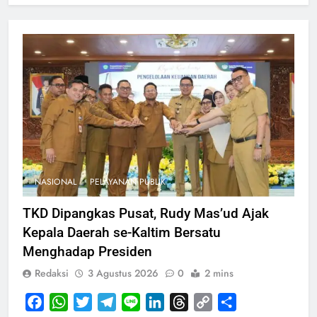
NASIONAL
PELAYANAN PUBLIK
TKD Dipangkas Pusat, Rudy Mas’ud Ajak
Kepala Daerah se-Kaltim Bersatu
Menghadap Presiden
Redaksi
3 Agustus 2026
0
2 mins
Facebook
WhatsApp
Twitter
Telegram
Line
LinkedIn
Threads
Copy
Share