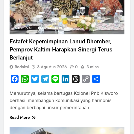
NASIONAL
PELAYANAN PUBLIK
Estafet Kepemimpinan Lanud Dhomber,
Pemprov Kaltim Harapkan Sinergi Terus
Berlanjut
Redaksi
3 Agustus 2026
0
3 mins
Facebook
WhatsApp
Twitter
Telegram
Line
LinkedIn
Threads
Copy
Share
Link
Menurutnya, selama bertugas Kolonel Pnb Kisworo
berhasil membangun komunikasi yang harmonis
dengan berbagai unsur pemerintahan
Read More